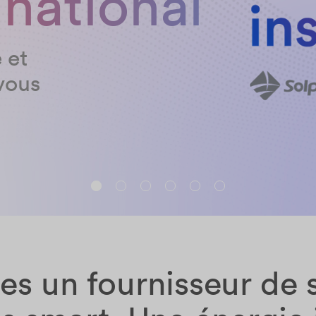
 national
 et
vous
 un fournisseur de s