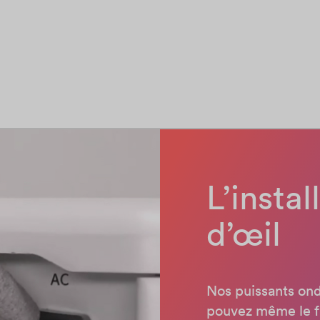
L’instal
d’œil
Nos puissants ondu
pouvez même le fa