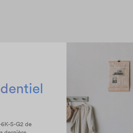
dentiel
3-6K-S-G2 de
a dernière