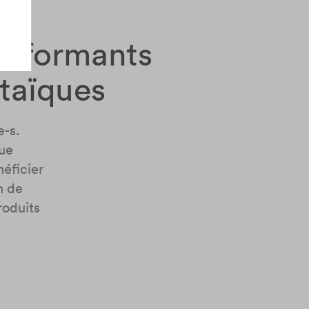
performants
ltaïques
e-s.
que
éficier
n de
roduits