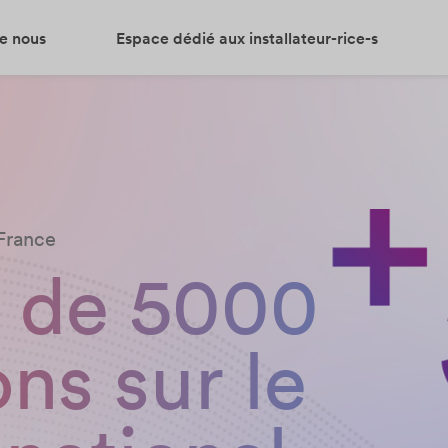
e nous
Espace dédié aux installateur-rice-s
France
s de 5000
ons sur le