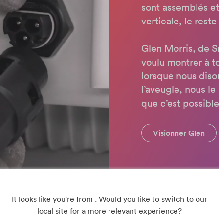
sont assemblés et 
verticale, le rest
Glen Morris, de Sm
voulu montrer à to
lorsque nous dison
l’aveugle, nous l
que c’est possible
Visionner Glen
It looks like you're from . Would you like to switch to our
local site for a more relevant experience?