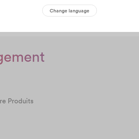
Change language
rgement
e Produits​