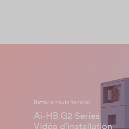
Batterie haute tension
Ai-HB G2 Series
Vidéo d’installation