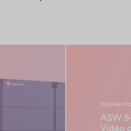
Hybride tri
ASW 5-
Vidéo d