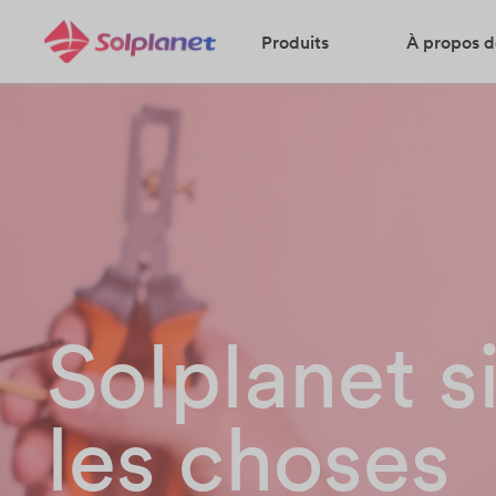
Produits
À propos d
Solplanet s
les choses