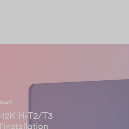
phasé
12K H-T2/T3
’installation