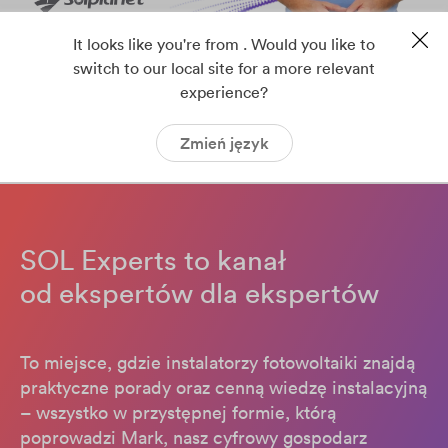
It looks like you're from . Would you like to
switch to our local site for a more relevant
experience?
Zmień język
SOL Experts to kanał
od ekspertów dla ekspertów
To miejsce, gdzie instalatorzy fotowoltaiki znajdą
praktyczne porady oraz cenną wiedzę instalacyjną
– wszystko w przystępnej formie, którą
poprowadzi Mark, nasz cyfrowy gospodarz