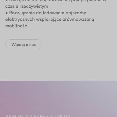
czasie rzeczywistym
• Rozwiązania do ładowania pojazdów
elektrycznych wspierające zrównoważoną
mobilność
Więcej o nas
ASW H-T2/T3-DG + Ai-HB G2