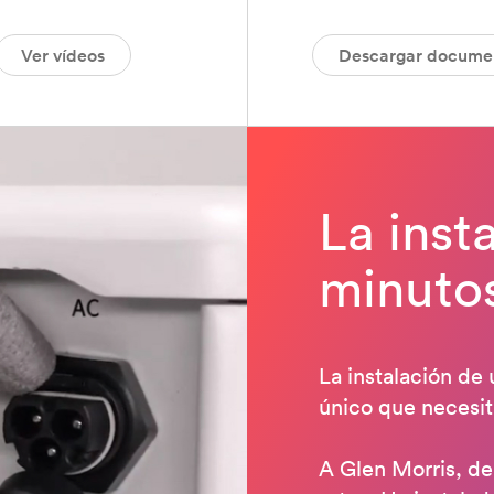
Ver vídeos
Descargar docume
La inst
minuto
La instalación de 
único que necesit
A Glen Morris, de