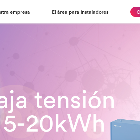
stra empresa
El área para instaladores
C
aja tensión
3 5-20kWh