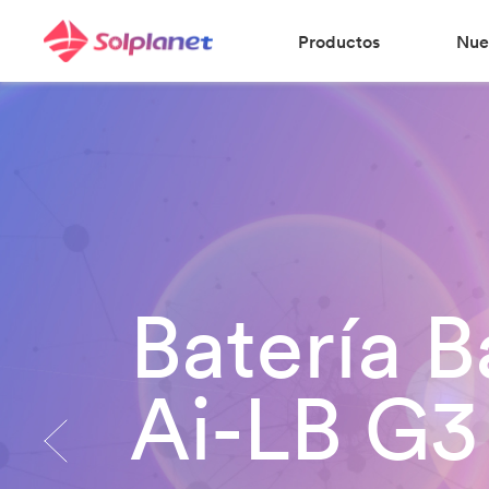
Productos
Nue
Batería B
Ai-LB G