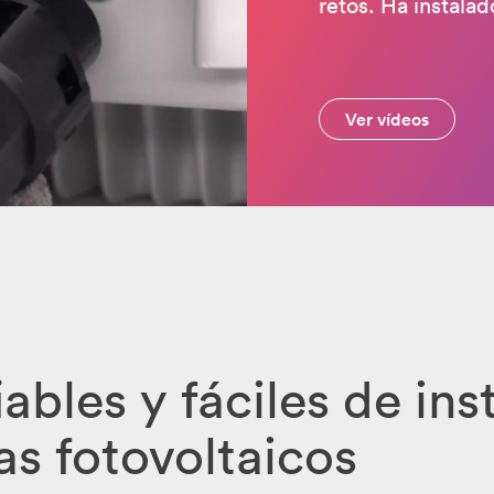
retos. Ha instalad
Ver vídeos
iables y fáciles de ins
as fotovoltaicos