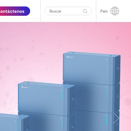
ontáctenos
País