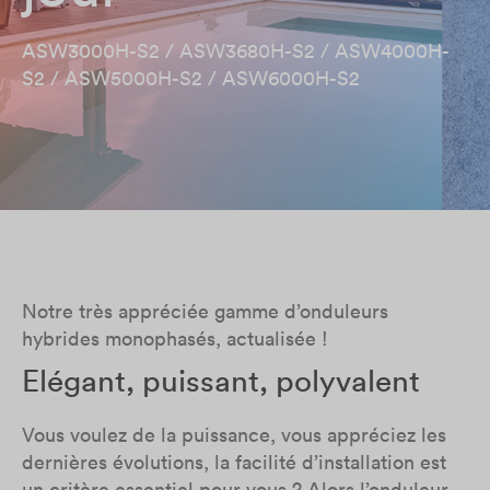
ASW3000H-S2 / ASW3680H-S2 / ASW4000H-
S2 / ASW5000H-S2 / ASW6000H-S2
Notre très appréciée gamme d’onduleurs
hybrides monophasés, actualisée !
Elégant, puissant, polyvalent​
Vous voulez de la puissance, vous appréciez les
dernières évolutions, la facilité d’installation est
un critère essentiel pour vous ? Alors l’onduleur