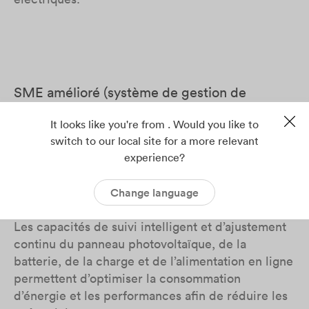
SME amélioré (système de gestion de
l’énergie)
It looks like you're from . Would you like to
Notre nouvelle gamme d’onduleurs hybrides
switch to our local site for a more relevant
monophasés ASW H-S2 (3-6 kW), intègre un
experience?
système intelligent de gestion de l’énergie
actualisé.
Change language
Les capacités de suivi intelligent et d’ajustement
continu du panneau photovoltaïque, de la
batterie, de la charge et de l’alimentation en ligne
permettent d’optimiser la consommation
d’énergie et les performances afin de réduire les