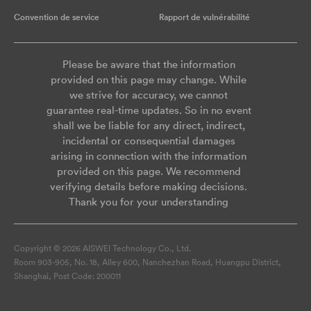
Convention de service
Rapport de vulnérabilité
Please be aware that the information
provided on this page may change. While
we strive for accuracy, we cannot
guarantee real-time updates. So in no event
shall we be liable for any direct, indirect,
incidental or consequential damages
arising in connection with the information
provided on this page. We recommend
verifying details before making decisions.
Thank you for your understanding
Copyright © 2026 AISWEI Technology Co., Ltd.
Room 903-905, No. 18, Alley 600, Nanchezhan Road, Huangpu District,
Shanghai, Post Code: 200011