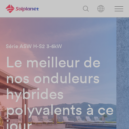
Série ASW H-S2 3-6kW​
Le meilleur de
nos onduleurs
hybrides
polyvalents à ce
jour