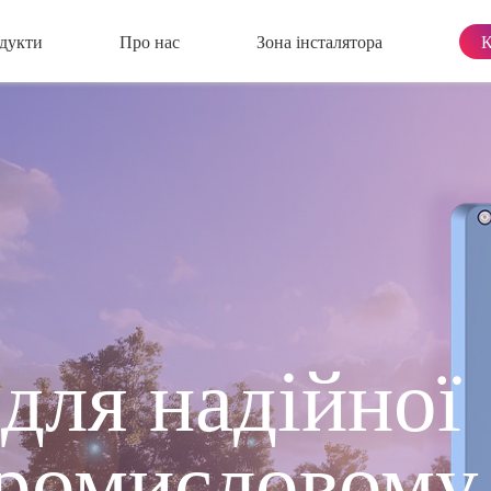
дукти
Про нас
Зона інсталятора
К
для надійної
промисловому