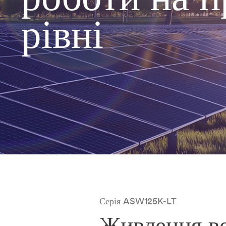
рівні
Серія ASW125K-LT
Живлення в