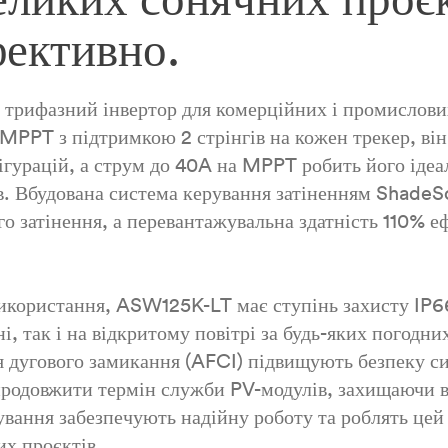
фективно.
рифазний інвертор для комерційних і промислових
PPT з підтримкою 2 стрінгів на кожен трекер, він
ігурацій, а струм до 40A на MPPT робить його ідеа
. Вбудована система керування затіненням ShadeSo
го затінення, а перевантажувальна здатність 110% е
икористання, ASW125K-LT має ступінь захисту IP66
, так і на відкритому повітрі за будь-яких погодни
ня дугового замикання (AFCI) підвищують безпеку с
продовжити термін служби PV-модулів, захищаючи в
ування забезпечують надійну роботу та роблять це
х проєктів.