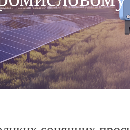
еликих сонячних проє