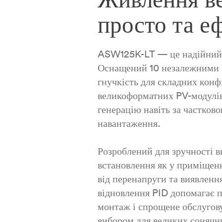
просто та е
ASW125K-LT — це надійний т
Оснащений 10 незалежними M
гнучкість для складних конф
великоформатних PV-модулів
генерацію навіть за частково
навантаження.
Розроблений для зручності в
встановлення як у приміщенні
від перенапруги та виявлен
відновлення PID допомагає 
монтаж і спрощене обслугов
вибором для великих сонячни