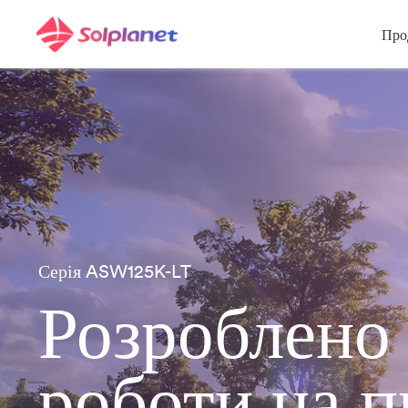
Про
Серія ASW125K-LT
Розроблено 
роботи на 