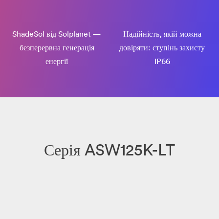
ShadeSol від Solplanet —
Надійність, якій можна
безперервна генерація
довіряти: ступінь захисту
енергії
IP66
Серія ASW125K-LT