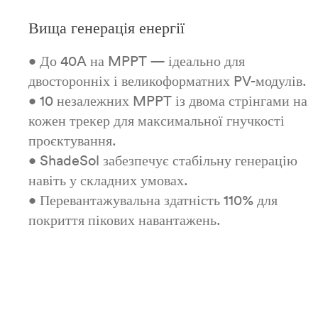
Вища генерація енергії
• До 40A на MPPT — ідеально для
двосторонніх і великоформатних PV-модулів.
• 10 незалежних MPPT із двома стрінгами на
кожен трекер для максимальної гнучкості
проєктування.
• ShadeSol забезпечує стабільну генерацію
навіть у складних умовах.
• Перевантажувальна здатність 110% для
покриття пікових навантажень.