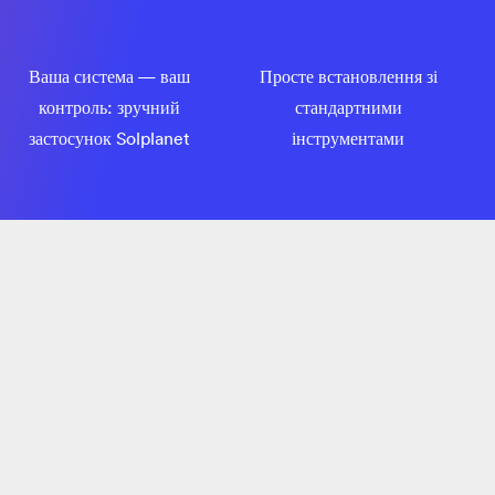
Ваша система — ваш
Просте встановлення зі
контроль: зручний
стандартними
застосунок Solplanet
інструментами