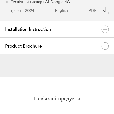
Технічний паспорт Ai-Dongle 4G
травень 2024
English
PDF
Installation Instruction
Product Brochure
Короткий посібник зі встановлення Ai-Dongle 4G
листопад 2024
English
PDF
Каталог продукції Solplanet
червень 2026
English
PDF
Пов’язані продукти