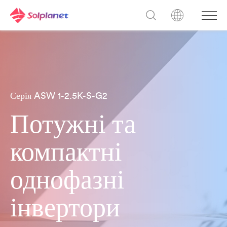
Серія ASW 1-2.5K-S-G2
Потужні та
компактні
однофазні
інвертори