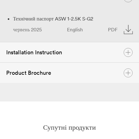
Технічний паспорт ASW 1-2.5K S-G2
червень 2025
English
PDF
Installation Instruction
Product Brochure
Посібник користувача ASW 1-2.5K S-G2
січень 2026
English
PDF
Каталог продукції Solplanet
Посібник користувача ASW 1-2.5K S-G2
червень 2026
English
PDF
січень 2024
English
PDF
Супутні продукти