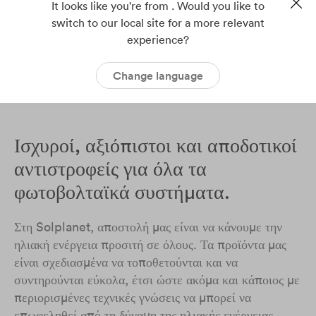
It looks like you're from . Would you like to
Δείτε τον Γκλεν
switch to our local site for a more relevant
experience?
Change language
Ισχυροί, αξιόπιστοι και αποδοτικοί
αντιστροφείς για όλα τα
φωτοβολταϊκά συστήματα.
Στη Solplanet, αποστολή μας είναι να κάνουμε την
ηλιακή ενέργεια προσιτή σε όλους. Τα προϊόντα μας
είναι σχεδιασμένα να τοποθετούνται και να
συντηρούνται εύκολα, έτσι ώστε ακόμα και κάποιος με
περιορισμένες τεχνικές γνώσεις να μπορεί να
επωφεληθεί από τη δύναμη της ηλιακής ενέργειας.