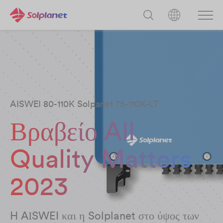
AISWEI 80-110K Solpanet 75-110K-LT
Βραβείο All
Quality Matters
2023
H AΙSWEI και η Solplanet στο ύψος των