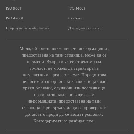
ISO 9001
ISO 14001
ISO 45001
Cookies
Споразумение за обслужване
Докладвай уязвимост
Моля, обърнете внимание, че информацията,
предоставена на тази страница, може да се
промени. Въпреки че се стремим към
точност, не можем да гарантираме
актуализации в реално време. Поради това
не носим отговорност за каквито и да било
пряки, косвени, случайни или последващи
щети, възникнали във връзка с
информацията, предоставена на тази
страница. Препоръчваме да се проверяват
детайлите преди да се вземат решения.
Благодарим ви за разбирането.