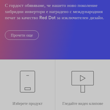
С гордост обявяваме, че нашето ново поколение
хибридни инвертори е наградено с международния
печат за качество Red Dot за изключителен дизайн.
Прочети още
Изберете продукт
Гледайте видео клипове