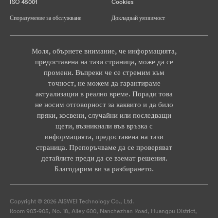
ISO 45001
Cookies
Споразумение за обслужване
Докладвай уязвимост
Моля, обърнете внимание, че информацията,
предоставена на тази страница, може да се
промени. Въпреки че се стремим към
точност, не можем да гарантираме
актуализации в реално време. Поради това
не носим отговорност за каквито и да било
пряки, косвени, случайни или последващи
щети, възникнали във връзка с
информацията, предоставена на тази
страница. Препоръчваме да се проверяват
детайлите преди да се вземат решения.
Благодарим ви за разбирането.
Copyright © 2026 AISWEI Technology Co., Ltd.
Room 903-905, No. 18, Alley 600, Nanchezhan Road, Huangpu District,