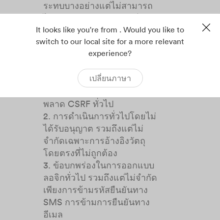
ระทบบางอย่างแต่ไม่สามารถ
ได้รับอนุญาตจากอุปกรณ์
It looks like you're from . Would you like to
โดยตรงและส่งผลต่อความ
switch to our local site for a more relevant
ปลอดภัยของข้อมูล เช่น การ
experience?
เปิดเผยข้อมูลที่ไม่สำคัญ การ
เปลี่ยนเส้นทาง URL ความผิด
เปลี่ยนภาษา
พลาดด้านความปลอดภัย XSS
ที่ยากต่อการใช้งาน ความผิด
พลาด CSRF ทั่วไป
2. การดำเนินการทั่วไปโดยไม่
ได้รับอนุญาต รวมถึงแต่ไม่
จำกัดเฉพาะการอ้างอิงวัตถุ
โดยตรงที่ไม่ถูกต้อง
3. ข้อบกพร่องในการออกแบบ
ลอจิกทั่วไป รวมถึงแต่ไม่จำกัด
เพียงการข้ามรหัสยืนยันทาง
SMS การข้ามการยืนยันทาง
อีเมล