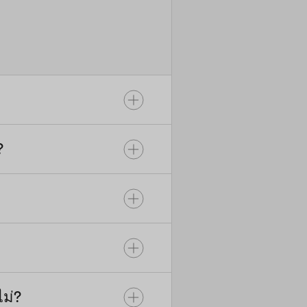
?
หลังจากวัน
ตามค่า
ห้ได้
ไม่?
ยบปลั๊ก
่