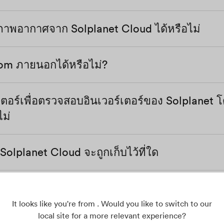
กับอินเวอร์เตอร์หนึ่งตัว
ารถตั้งค่าพลังงานที่ใช้งาน/ปฏิกิริยา หรือตัวประกอบกำล
ครื่องแปลงกระแสไฟฟ้าของ Solplanet AiCom เชื่อมต
าเพื่อควบคุมพลังงาน
ภาพอากาศจาก Solplanet Cloud ได้หรือไม่
planet รองรับเครื่องบันทึกข้อมูลบุคคลที่สาม เช่น Sol
ะเชื่อมต่อกับเราเตอร์ผ่าน WiFi หรือ LAN AiCom หนึ่
ุคคลที่สาม เช่น RRCR (ตัวรับสัญญาณควบคุมการกระ
arman นอกจากนี้ สำหรับโรงงาน PV ขนาดใหญ่ เราส
ร์เตอร์ได้สูงสุดห้าเครื่อง
ED ที่เชื่อมต่อกับ AiCom อินเวอร์เตอร์สามารถรับคำ
กับบริษัทบุคคลที่สามเพื่อพัฒนาโซลูชันการตรวจสอ
Com ภายนอกได้หรือไม่?
ับหรือบันทึกข้อมูลสภาพอากาศ เช่น การฉายรังสี อุณหภ
งเอาต์พุตได้โดยอัตโนมัติ
อง
งการตรวจสอบข้อมูลสภาพอากาศ คุณสามารถซื้อสถา
ิม โปรดดูคู่มือผู้ใช้หรือติดต่อฝ่ายบริการของเราเพื่อ
ถใช้โซลูชันของบุคคลที่สามที่มีอยู่จากซัพพลายเออร
อร์เพื่อตรวจสอบอินเวอร์เตอร์ของ Solplanet โด
หุ้มที่ได้รับการจัดอันดับ IP65
/ Solarman ซึ่งสามารถสื่อสารกับอินเวอร์เตอร์ของเร
ไม่
olplanet Cloud จะถูกเก็บไว้ที่ใด
มีความสำคัญต่อเรามาก เมื่อได้รับอนุญาต ข้อมูลขอ
ัดเก็บตามกฎหมายท้องถิ่นทั้งหมด
์เตอร์กับแอป Aiswei Cloud ได้อย่างไร
็นเรื่องที่เราให้ความสำคัญเป็นอย่างมาก เมื่อได้รั
็บตามกฎหมายท้องถิ่นทั้งหมด
It looks like you're from . Would you like to switch to our
local site for a more relevant experience?