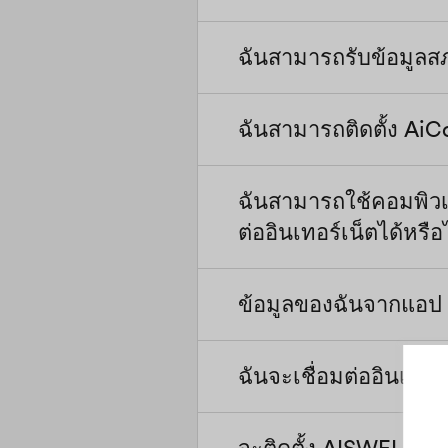
หนึ่งสติ๊กสามารถเชื่อมต่อ
เกี่ยวข้อง ที่นั่นคุณสาม
AiCom: ติดตั้งภายนอกเ
เส้นโค้งพลังงานปฏิกิริย
ฉันสามารถรับข้อมูลส
ใช่ อินเวอร์เตอร์ของ Sol
เวอร์เตอร์ผ่าน RS485 แล
ผ่านอุปกรณ์ควบคุมของบ
meteocontrol และ Sol
สามารถเชื่อมต่อกับอินเวอ
ของคลื่นวิทยุ) หรือ DR
เสนอโปรโตคอลของเราให้
ค้นหาข้อมูลเพิ่มเติมที่นี่
ฉันสามารถติดตั้ง Ai
Solplanet Cloud ไม่ได้ร
เรียลไทม์และควบคุมกำลั
กำหนดเองของพวกเขาเ
ความเร็วลม หากคุณต้อ
สำหรับรายละเอียดเพิ่มเต
อากาศอิสระหรือคุณสามาร
สนับสนุนทางเทคนิค
ฉันสามารถใช้คอมพิวเต
ได้ แต่ต้องติดตั้งในกล่อง
Solar-log/ Meteocontrol
ต่ออินเทอร์เน็ตได้หรือ
ข้อมูลของฉันจากแอป S
ความเป็นส่วนตัวของคุณ
ถูกจัดเก็บไว้ใน … และจ
ฉันจะเชื่อมต่ออินเวอร
ความเป็นส่วนตัวของคุณเป
ข้อมูลของคุณจะถูกจัดเก