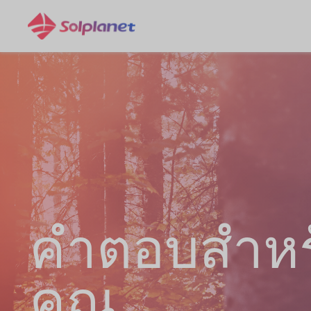
คำตอบสำห
คุณ