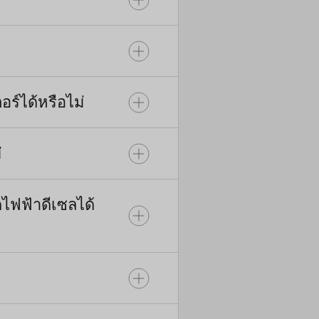
ูงเกินไป
ารใช้งาน
ร์ได้หรือไม่
om และ
่
ัตราส่วน
บคุมการ
วไปคือ
น RS485
รังสีของ
ดไฟฟ้าดีเซลได้
ช้งานได้
าเชื่อถือ
อขอความ
เวอร์
ื่องมือ
ed (แบบ
์แบบ
เวอร์
ในกรณีนี้
านในโหมด
านของ