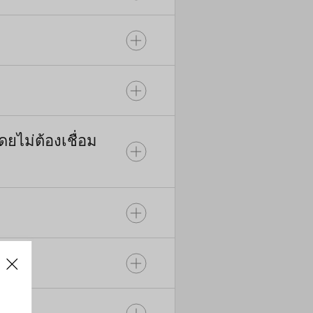
ังคงที่
่อกับอิน
arlog,
งเครื่อง
เพื่อม
ามารถ
แนะนำแบบ
บที่
ูมิ หรือ
นีตรวจ
ขอรับการ
์ เช่น
ยไม่ต้องเชื่อม
าได้
งคุณจะ
บอนุญาต