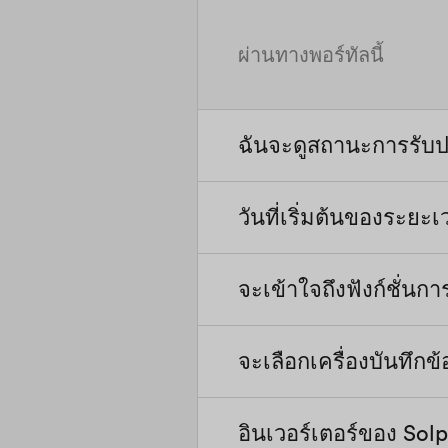
ผ่านทางพอร์ทัลนี้
ฉันจะดูสถานะการรับปร
วันที่เริ่มต้นของระยะ
คุณสามารถค้นหาได้ที่นี่
จะเข้าใจถึงฟังก์ชั่นก
วันที่เริ่มต้นคือวันที่แร
ที่จัดส่ง ค้นหาข้อมูลเพิ่ม
จะเลือกเครื่องบันทึกข
โดยปกติแล้ว อินเวอร์เต
เริ่มต้น ซึ่งกำหนดโดยก
เครื่องบันทึกข้อมูล (S
อินเวอร์เตอร์ของ Solp
Wifi Stick: ติดตั้งสติ๊ก
ฟังก์ชันการจัดการพลังงาน