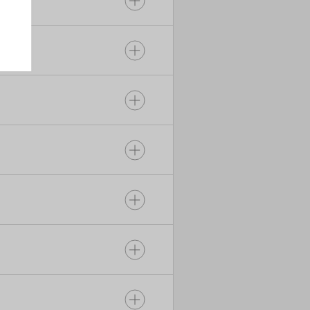
ชื่อมต่อ
นพื้นที่
SPD หลุด
SPD หลุด
ด แรงดัน
ต และข้อ
รา
 3 นาที