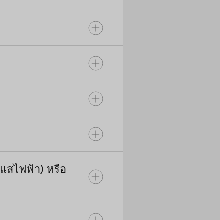
ความ
ของสาย
C อินพุต
อผิด
พลาดยัง
สดงอยู่
ะแสไฟฟ้า) หรือ