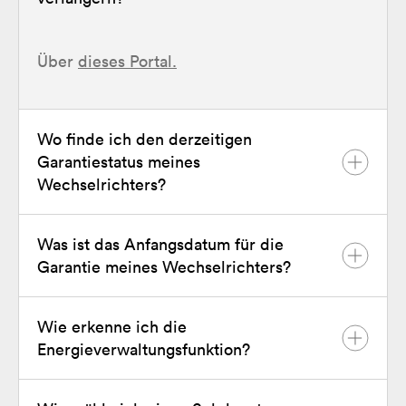
Über
dieses Portal.
Wo finde ich den derzeitigen
Garantiestatus meines
Wechselrichters?
Was ist das Anfangsdatum für die
Sie können ihn
hier
finden.
Garantie meines Wechselrichters?
Wie erkenne ich die
Das Anfangsdatum ist das früheste der
Energieverwaltungsfunktion?
beiden folgenden Daten: das Datum der
Erstinstallation oder 6 Monate nach dem
Versanddatum. Weitere Informationen zu