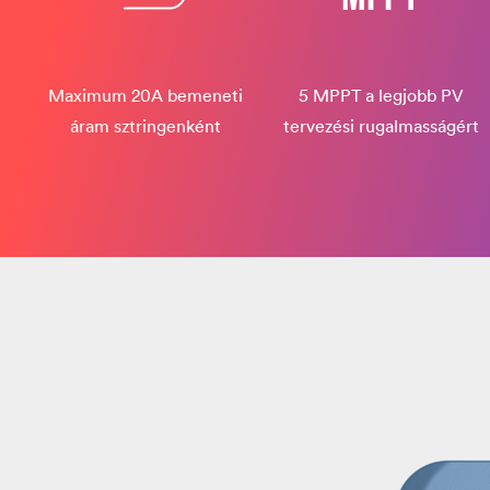
Maximum 20A bemeneti
5 MPPT a legjobb PV
áram sztringenként
tervezési rugalmasságért