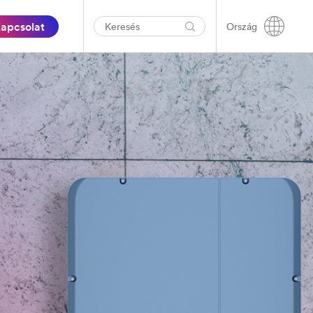
apcsolat
Ország