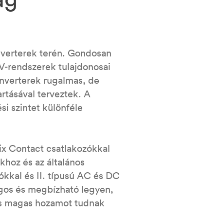
nverterek terén. Gondosan
V-rendszerek tulajdonosai
nverterek rugalmas, de
artásával terveztek. A
i szintet különféle
ix Contact csatlakozókkal
hoz és az általános
ókkal és II. típusú AC és DC
ágos és megbízható legyen,
 is magas hozamot tudnak