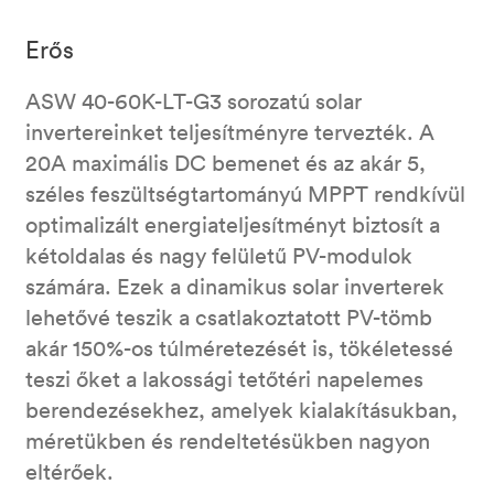
Erős
ASW 40-60K-LT-G3 sorozatú solar
invertereinket teljesítményre tervezték. A
20A maximális DC bemenet és az akár 5,
széles feszültségtartományú MPPT rendkívül
optimalizált energiateljesítményt biztosít a
kétoldalas és nagy felületű PV-modulok
számára.​ Ezek a dinamikus solar inverterek
lehetővé teszik a csatlakoztatott PV-tömb
akár 150%-os túlméretezését is, tökéletessé
teszi őket a lakossági tetőtéri napelemes
berendezésekhez, amelyek kialakításukban,
méretükben és rendeltetésükben nagyon
eltérőek.