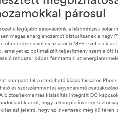
ozamokkal párosul
zat a legújabb innovációnk a háromfázisú solar i
esen magas energiahozamot biztosítsanak a nagy P
 túlméretezésével és az akár 5 MPPT-vel ezek az i
k, amelyet az optimalizált teljesítmény szem előtt t
zelő rendszer képes fenntartani az energiatermelés
.
 kompakt falra szerelhető kialakítással és Phoen
zható és szerszámmentes egyenáramú csatlakozások
A biztosítékmentes kialakítás integrált DC kapcsol
ndoskodik arról, hogy a Scorpio inverter biztons
kítás azt jelenti, hogy az inverterek még kültéren