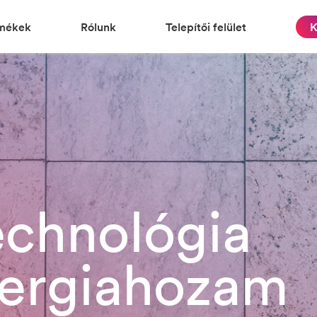
mékek
Rólunk
Telepítői felület
K
echnológia
nergiahozam