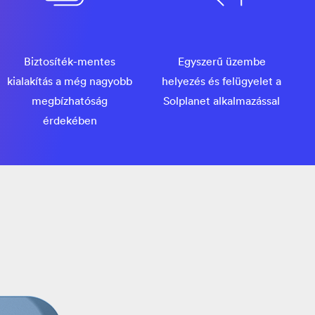
Biztosíték-mentes
Egyszerű üzembe
kialakítás a még nagyobb
helyezés és felügyelet a
megbízhatóság
Solplanet alkalmazással
érdekében