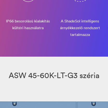
IP66 besorolású kialakítás
A ShadeSol intelligens
kültéri használatra
árnyékkezelő rendszert
tartalmazza
ASW 45-60K-LT-G3 széria