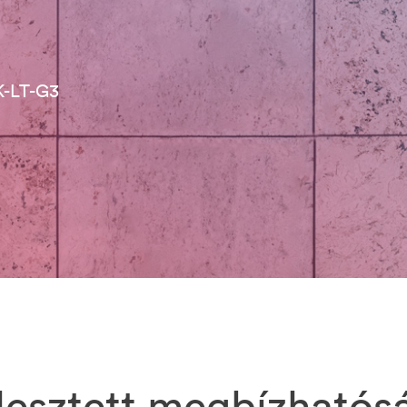
K-LT-G3
lesztett megbízhatós