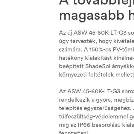
magasabb h
Az új ASW 45-60K-LT-G3 soro
úgy tervezték, hogy kivétel
számára. A 150%-os PV-tömb
hatékony kialakítást kínálna
beépített ShadeSol árnyékke
környezeti feltételek mellett
Az ASW 45-60K-LT-G3 sorozat
rendelkezik a gyors, megbí
telepítés egyszerűségéhez. 
túlfeszültség-védelemmel go
míg az IP66 besorolású kiala
fenntartani.