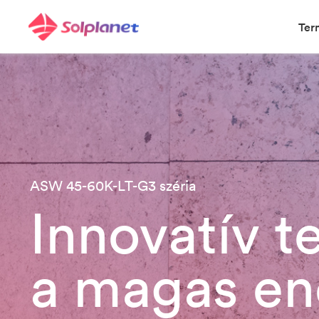
Ter
ASW 45-60K-LT-G3 széria
Innovatív t
a magas e