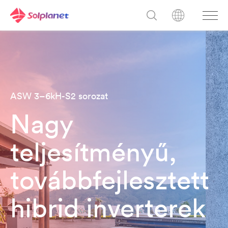
ASW 3–6kH-S2 sorozat
Nagy
teljesítményű,
továbbfejlesztett
hibrid inverterek