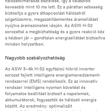
hálózatkimaradás észlelése, így a válaszidő
kevesebb mint 10 ms lett. Ez a páratlan sebesség
biztosítja a gyors átkapcsolást hálózatról
szigetüzemre, megszakításmentes áramellátást
nyújtva áramszünetek idején. Az ASW H-S2
sorozattal a megbízhatóság és a gyors reakció kéz
a kézben jár – gondtalan energiaellátást biztosítva
minden helyzetben.
Nagyobb szabályozhatóság
Az ASW 3–6k H-S2 egyfázisú hibrid inverter
sorozat fejlett intelligens energiamenedzsment-
rendszerrel (EMS) rendelkezik. Ez az innovatív
rendszer intelligens nyomon követést és
folyamatos beállítást biztosít a napelemek,
akkumulátorok, fogyasztók és hálózati energia
között. Az eredmény: optimalizált