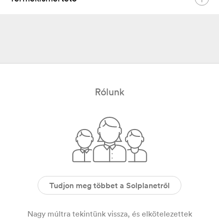
– termékregisztráció Magyarországon
2024. június
Magyar
PDF
Global Product Brochure
2025. május
Angol
PDF
Rólunk
Tudjon meg többet a Solplanetről
Nagy múltra tekintünk vissza, és elkötelezettek