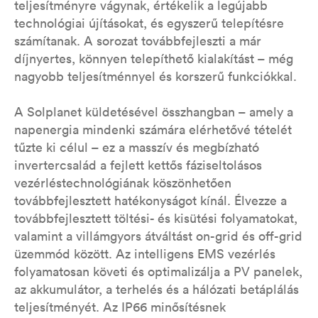
teljesítményre vágynak, értékelik a legújabb
technológiai újításokat, és egyszerű telepítésre
számítanak. A sorozat továbbfejleszti a már
díjnyertes, könnyen telepíthető kialakítást – még
nagyobb teljesítménnyel és korszerű funkciókkal.
A Solplanet küldetésével összhangban – amely a
napenergia mindenki számára elérhetővé tételét
tűzte ki célul – ez a masszív és megbízható
invertercsalád a fejlett kettős fáziseltolásos
vezérléstechnológiának köszönhetően
továbbfejlesztett hatékonyságot kínál. Élvezze a
továbbfejlesztett töltési- és kisütési folyamatokat,
valamint a villámgyors átváltást on-grid és off-grid
üzemmód között. Az intelligens EMS vezérlés
folyamatosan követi és optimalizálja a PV panelek,
az akkumulátor, a terhelés és a hálózati betáplálás
teljesítményét. Az IP66 minősítésnek