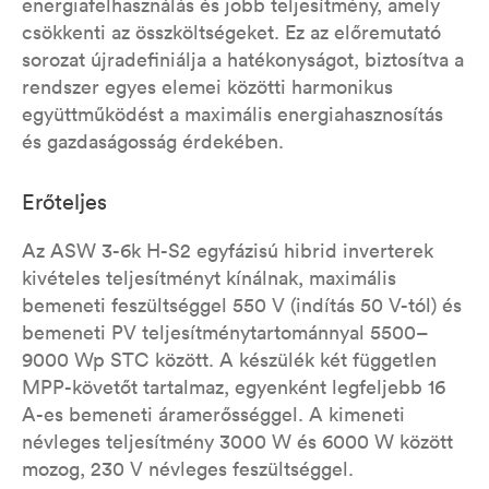
energiafelhasználás és jobb teljesítmény, amely
csökkenti az összköltségeket. Ez az előremutató
sorozat újradefiniálja a hatékonyságot, biztosítva a
rendszer egyes elemei közötti harmonikus
együttműködést a maximális energiahasznosítás
és gazdaságosság érdekében.
Erőteljes
Az ASW 3-6k H-S2 egyfázisú hibrid inverterek
kivételes teljesítményt kínálnak, maximális
bemeneti feszültséggel 550 V (indítás 50 V-tól) és
bemeneti PV teljesítménytartománnyal 5500–
9000 Wp STC között. A készülék két független
MPP-követőt tartalmaz, egyenként legfeljebb 16
A-es bemeneti áramerősséggel. A kimeneti
névleges teljesítmény 3000 W és 6000 W között
mozog, 230 V névleges feszültséggel.