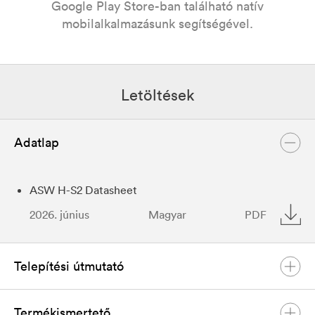
Google Play Store-ban található natív
mobilalkalmazásunk segítségével.
Letöltések
Adatlap
ASW H-S2 Datasheet
2026. június
Magyar
PDF
Telepítési útmutató
Termékismertető
ASW 3-6 kW H-S2 inverterek felhasználói kézikönyve