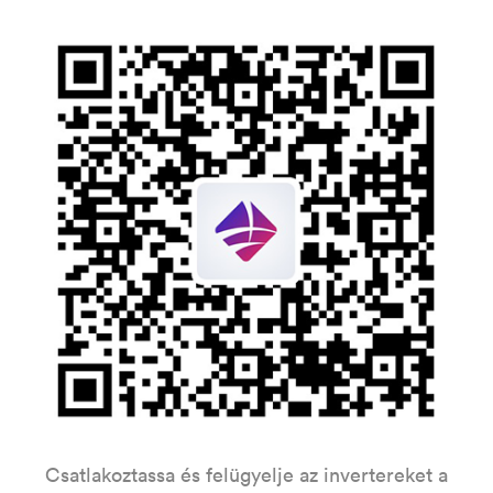
Csatlakoztassa és felügyelje az invertereket a