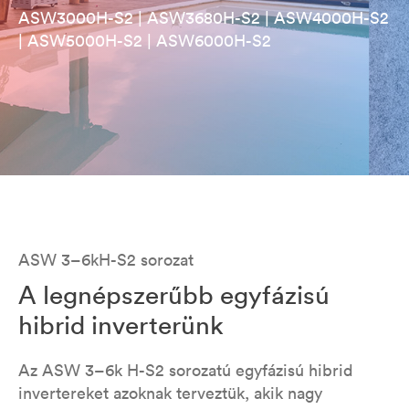
ASW3000H-S2 | ASW3680H-S2 | ASW4000H-S2
| ASW5000H-S2 | ASW6000H-S2
ASW 3–6kH-S2 sorozat
A legnépszerűbb egyfázisú
hibrid inverterünk
Az ASW 3–6k H-S2 sorozatú egyfázisú hibrid
invertereket azoknak terveztük, akik nagy