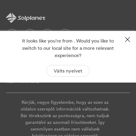
It looks like you're from . Would you like to
switch to our local site for a more relevant
Adatvédelmi
lenyomat
experience?
ISO 9001
ISO 14001
Válts nyelvet
Cookies
Szolgáltatási megállapodás
Report Vulnerability
Kérjük, vegye figyelembe, hogy az ezen az
oldalon szereplő információk változhatnak.
Bár törekszünk az pontosságra, nem tudjuk
garantálni az azonnali frissítéseket. Így
semmilyen esetben nem vállalunk
felelősséget az oldalon szereplő