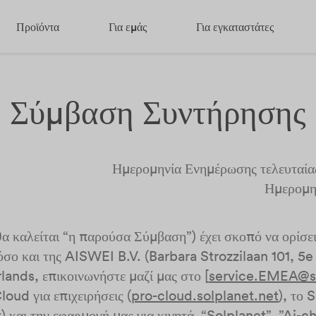
Προϊόντα
Για εμάς
Για εγκαταστάτες
Σύμβαση Συντήρησης
Ημερομηνία Ενημέρωσης τελευταίας
Ημερομην
 καλείται “η παρούσα Σύμβαση”) έχει σκοπό να ορίσει 
αόσο και της AISWEI B.V. (Barbara Strozzilaan 101, 
ds, επικοινωνήστε μαζί μας στο [
service.EMEA@so
loud για επιχειρήσεις (
pro-cloud.solplanet.net
), το 
t
) και την εφαρμογή μας για κινητά “Solplanet”, ”Ai-ch