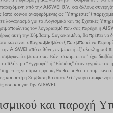
παρεχόμενη από την AISWEI B.V. και άλλους συνεργάτ
ες (από κοινού αναφερόμενες ως “Υπηρεσίες”) παρεχό
ε λογαριασμό για το Λογισμικό και τις Σχετικές Υπηρεσ
ησιμοποιώντας τον λογαριασμό που σας παρέχει η AIS
ήρως αυτή την Σύμβαση. Συγκεκριμένα, θα πρέπει να δ
τα και είναι υπογραμμισμένοι ( που μπορεί να περιορί
 την AISWEI από ευθύνη, εν μέρει ή εξ’ ολοκλήρου) π
ι συμφωνείτε με αυτούς. Εάν τσεκάρετε το “ έχω διαβά
ε το πλήκτρο “Εγγραφή” ή “Είσοδος” όταν εγγράφεστε ή
 Υπηρεσίες για πρώτη φορά, θα θεωρηθεί ότι συμφωνείτε
ης και αυτή η Σύμβαση θα αποτελεί έγκυρο συμφωνητικό
άς όσο και για Την AISWEI.
γισμικού και παροχή Υ