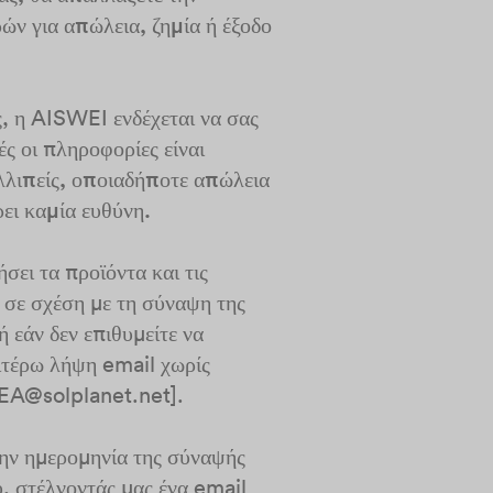
ών για απώλεια, ζημία ή έξοδο
ς, η AISWEI ενδέχεται να σας
ές οι πληροφορίες είναι
ελλιπείς, οποιαδήποτε απώλεια
ει καμία ευθύνη.
σει τα προϊόντα και τις
 σε σχέση με τη σύναψη της
 εάν δεν επιθυμείτε να
ιτέρω λήψη email χωρίς
MEA@solplanet.net].
την ημερομηνία της σύναψής
ύ, στέλνοντάς μας ένα email