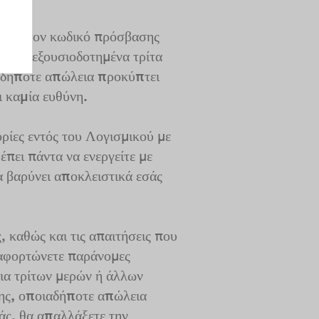
 και τον κωδικό πρόσβασης
ε μη εξουσιοδοτημένα τρίτα
ιαδήποτε απώλεια προκύπτει
ι καμία ευθύνη.
ρίες εντός του Λογισμικού με
έπει πάντα να ενεργείτε με
 βαρύνει αποκλειστικά εσάς
 καθώς και τις απαιτήσεις που
ταφορτώνετε παράνομες
σια τρίτων μερών ή άλλων
ς, οποιαδήποτε απώλεια
άς, θα απαλλάξετε την