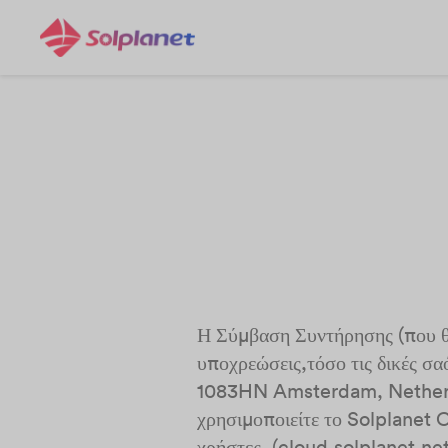
Η Σύμβαση Συντήρησης (που θα
υποχρεώσεις,τόσο τις δικές σ
1083HN Amsterdam, Netherlan
χρησιμοποιείτε το Solplanet C
χρήστες, (
cloud.solplanet.ne