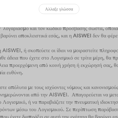
Αλλαξε γλώσσα
ον λογαριασμό που δημιουργήσατε ή σας παραχωρήθηκε
ίχε η AISWEI, και να αποφεύγετε την αποκάλυψή του σ
τον λογαριασμό και τον κωδικό πρόσβασης σωστά, οπο
βαρύνει αποκλειστικά εσάς, και η AISWEI δεν θα φέρε
 AISWEI, ή σκοπεύετε οι ίδιοι να μοιραστείτε πληροφο
άθε άδεια που έχετε στο Λογισμικό σε τρίτα μέρη, θα πρ
ια προερχόμενη από κοινή χρήση ή εκχώρησή σας, θα
μία ευθύνη.
τε απόλυτα με τους ισχύοντες νόμους και κανονισμούς,
ή ενημερώνονται από την AISWEI. Απαγορεύεται να με
 Λογισμικό, ή να παραβιάζετε την πνευματική ιδιοκτη
ρόντων μέσω του Λογισμικού.
Σε περίπτωση παράβαση
ου έχετε διαπράξει σε αυτή την ενότητα θα βαρύνει εσ