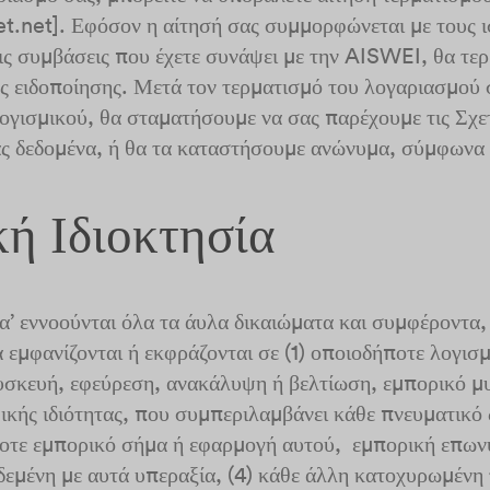
.net]. Εφόσον η αίτησή σας συμμορφώνεται με τους ι
τις συμβάσεις που έχετε συνάψει με την AISWEI, θα τε
ς ειδοποίησης. Μετά τον τερματισμό του λογαριασμού 
γισμικού, θα σταματήσουμε να σας παρέχουμε τις Σχετ
ς δεδομένα, ή θα τα καταστήσουμε ανώνυμα, σύμφωνα 
κή Ιδιοκτησία
α’ εννοούνται όλα τα άυλα δικαιώματα και συμφέροντα
α εμφανίζονται ή εκφράζονται σε (1) οποιοδήποτε λογισμ
συσκευή, εφεύρεση, ανακάλυψη ή βελτίωση, εμπορικό μυ
κής ιδιότητας, που συμπεριλαμβάνει κάθε πνευματικό 
ποτε εμπορικό σήμα ή εφαρμογή αυτού, εμπορική επων
δεμένη με αυτά υπεραξία, (4) κάθε άλλη κατοχυρωμένη 