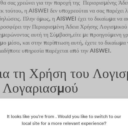
θα σας χρεώνει για την παροχή της Περιορισμένης Άδε
κ τούτου, η AISWEI δεν υποχρεούται να σας παρέχει λ
δηλώσεις.
Πλην όμως, η AISWEI έχει το δικαίωμα να α
προσφέρει την Περιορισμένη Άδεια Χρήσης Λογισμικού κ
ημερώνοντας αυτή τη Σύμβαση,είτε με προηγούμενη γρ
ιμο μέσο, και στην περίπτωση αυτή, έχετε το δικαίωμα
ιαδήποτε υπηρεσία παρέχεται από την AISWEI.
ια τη Χρήση του Λογισ
 Λογαριασμού
ι των Σχετικών Υπηρεσιών από εσάς, απαιτεί να προετο
It looks like you're from . Would you like to switch to our
, και θα πρέπει να είστε αποκλειστικά υπεύθυνοι για ο
local site for a more relevant experience?
 και τα έξοδα δικτύου.)