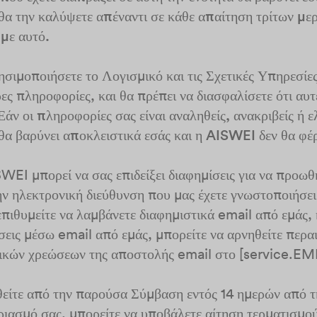
α την καλύψετε απέναντι σε κάθε απαίτηση τρίτων μερ
 με αυτό.
ρησιμοποιήσετε το Λογισμικό και τις Σχετικές Υπηρεσίε
ες πληροφορίες, και θα πρέπει να διασφαλίσετε ότι αυτ
Εάν οι πληροφορίες σας είναι αναληθείς, ανακριβείς ή 
θα βαρύνει αποκλειστικά εσάς και η AISWEI δεν θα φέρ
WEI μπορεί να σας επιδείξει διαφημίσεις για να προωθή
ην ηλεκτρονική διεύθυνση που μας έχετε γνωστοποιήσει
ιθυμείτε να λαμβάνετε διαφημιστικά email από εμάς, ή
σεις μέσω email από εμάς, μπορείτε να αρνηθείτε περα
σικών χρεώσεων της αποστολής email στο [service.E
θείτε από την παρούσα Σύμβαση εντός 14 ημερών από 
αριασμό σας, μπορείτε να υποβάλετε αίτηση τερματισμο