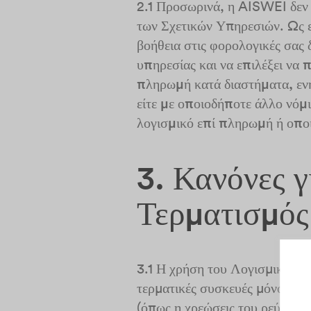
2.1 Προσωρινά, η AISWEI δεν 
των Σχετικών Υπηρεσιών. Ως ε
βοήθεια στις φορολογικές σας 
υπηρεσίας και να επιλέξει να 
πληρωμή κατά διαστήματα, εν
είτε με οποιοδήποτε άλλο νόμ
λογισμικό επί πληρωμή ή οπο
3. Κανόνες γ
Τερματισμός
3.1 Η χρήση του Λογισμικού κα
τερματικές συσκευές μόνοι σας
(όπως η χρεώσεις του ρεύματος