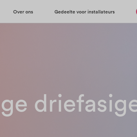
Over ons
Gedeelte voor installateurs
ige driefasig