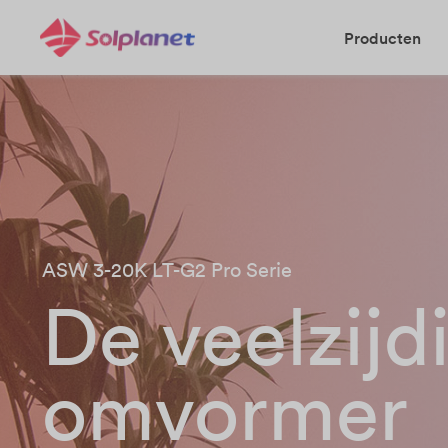
Producten
ASW 3-20K LT-G2 Pro Serie
De veelzijd
omvormer