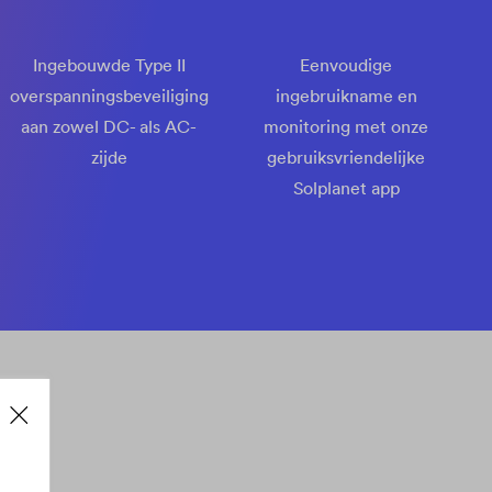
Ingebouwde Type II
Eenvoudige
overspanningsbeveiliging
ingebruikname en
aan zowel DC- als AC-
monitoring met onze
zijde
gebruiksvriendelijke
Solplanet app