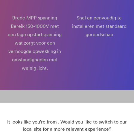
Brede MPP spanning
Snel en eenvoudig te
Bereik 150-1000V met
installeren met standaard
een lage opstartspanning
gereedschap
wat zorgt voor een
verhoogde opwekking in
omstandigheden met
weinig licht.
ASW 3-20K LT-G2 Pro Serie
It looks like you're from . Would you like to switch to our
local site for a more relevant experience?