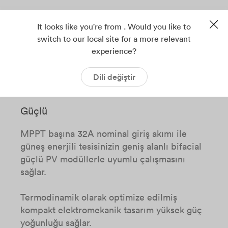
Tip II parafudr ekipmanları ile yıldırımdan
It looks like you're from . Would you like to
korunma sağlar.
switch to our local site for a more relevant
experience?
Uluslararası kalite ve güvenlik standartlarına
uygun olarak IP66 koruma sınıfı ile zorlu
Dili değiştir
çevre koşullarına dayanıklıdır.
Güçlü
MPPT başına 32A nominal giriş akımı ile
güneş enerjili tesisinizin geniş alanlı bifacial
güçlü PV modüllerle uyumlu çalışmasını
sağlar.
Termodinamik olarak optimize edilmiş
kompakt elektromekanik tasarım yüksek güç
yoğunluğu sağlar.