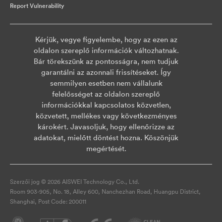
Report Vulnerability
Kérjük, vegye figyelembe, hogy az ezen az
oldalon szereplő információk változhatnak.
Bár törekszünk az pontosságra, nem tudjuk
garantálni az azonnali frissítéseket. Így
semmilyen esetben nem vállalunk
felelősséget az oldalon szereplő
információkkal kapcsolatos közvetlen,
közvetett, mellékes vagy következményes
károkért. Javasoljuk, hogy ellenőrizze az
adatokat, mielőtt döntést hozna. Köszönjük
megértését.
Szerzői jog © 2026 AISWEI Technology Co., Ltd.
Room 903-905, No. 18, Alley 600, Nanchezhan Road, Huangpu District,
Shanghai, Post Code: 200011