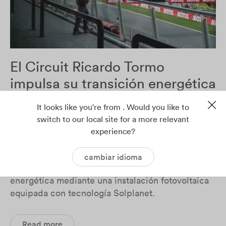
El Circuit Ricardo Tormo
impulsa su transición energética
con Solplanet
It looks like you're from . Would you like to
switch to our local site for a more relevant
El Circuit Ricardo Tormo, uno de los referentes
experience?
del motociclismo internacional y sede habitual de
competiciones como MotoGP, ha dado un paso
cambiar idioma
más en su compromiso con la eficiencia
energética mediante una instalación fotovoltaica
equipada con tecnología Solplanet.
Read more