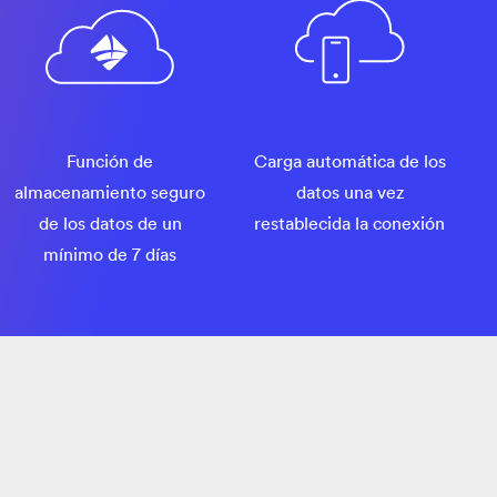
Función de
Carga automática de los
almacenamiento seguro
datos una vez
de los datos de un
restablecida la conexión
mínimo de 7 días