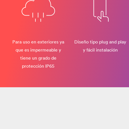
Para uso en exteriores ya
Diseño tipo plug and play
que es impermeable y
y fácil instalación
tiene un grado de
protección IP65