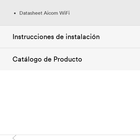
Datasheet Aicom WiFi
Instrucciones de instalación
Catálogo de Producto
Quick Installation Guide Wifi stick
Folleto de producto