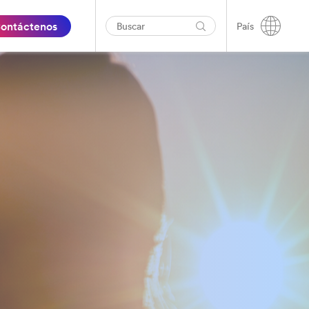
ontáctenos
País
i