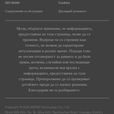
ISO 45001
Cookies
Споразумение за обслужване
Докладвай уязвимост
Моля, обърнете внимание, че информацията,
предоставена на тази страница, може да се
промени. Въпреки че се стремим към
точност, не можем да гарантираме
актуализации в реално време. Поради това
не носим отговорност за каквито и да било
пряки, косвени, случайни или последващи
щети, възникнали във връзка с
информацията, предоставена на тази
страница. Препоръчваме да се проверяват
детайлите преди да се вземат решения.
Благодарим ви за разбирането.
Copyright © 2026 AISWEI Technology Co., Ltd.
Room 903-905, No. 18, Alley 600, Nanchezhan Road, Huangpu District,