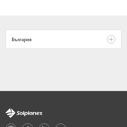
България
Дистрибутор
MIK-GREEN
България
Прегледайте