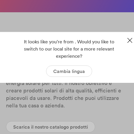
Inverter facili da installare,
It looks like you're from . Would you like to
affidabili e semplici da utilizzare
switch to our local site for a more relevant
experience?
per sistemi fotovoltaici
Cambia lingua
A Solplanet, siamo mossi da un’idea semplice:
energia solare per tutti. Il nostro obiettivo è
creare prodotti solari di alta qualità, efficienti e
piacevoli da usare. Prodotti che puoi utilizzare
nella tua casa o azienda.
Scarica il nostro catalogo prodotti