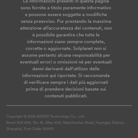
Le informazioni presenti in questa pagina
sono fornite a titolo puramente informativo
e possono essere soggette a modifiche
senza preavviso. Pur prestando la massima
attenzione all’accuratezza dei contenuti, non
è possibile garantire che tutte le
informazioni siano sempre complete,
corrette o aggiornate. Solplanet non si
assume pertanto alcuna responsabilità per
eventuali errori o omissioni né per eventuali
danni derivanti dall’utilizzo delle
informazioni qui riportate. Si raccomanda
di verificare sempre i dati più aggiornati
prima di prendere decisioni basate sui
contenuti pubblicati.
Copyright © 2026 AISWEI Technology Co., Ltd.
Room 903-905, No. 18, Alley 600, Nanchezhan Road, Huangpu District,
Shanghai, Post Code: 200011