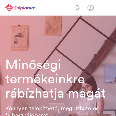
Minőségi
termékeinkre
rábízhatja magát
Könnyen telepíthető, megbízható és
felhasználóbarát