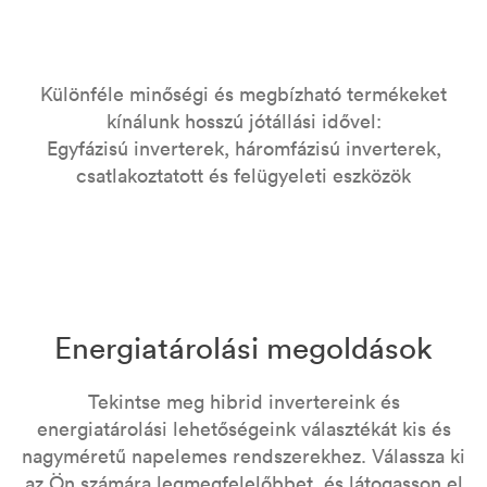
Különféle minőségi és megbízható termékeket
kínálunk hosszú jótállási idővel:
Egyfázisú inverterek, háromfázisú inverterek,
csatlakoztatott és felügyeleti eszközök
Energiatárolási megoldások
Tekintse meg hibrid invertereink és
energiatárolási lehetőségeink választékát kis és
nagyméretű napelemes rendszerekhez. Válassza ki
az Ön számára legmegfelelőbbet, és látogasson el