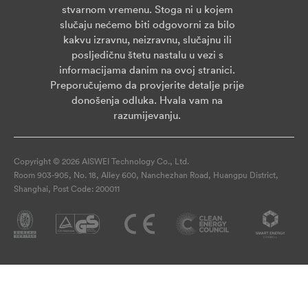
stvarnom vremenu. Stoga ni u kojem
slučaju nećemo biti odgovorni za bilo
kakvu izravnu, neizravnu, slučajnu ili
posljedičnu štetu nastalu u vezi s
informacijama danim na ovoj stranici.
Preporučujemo da provjerite detalje prije
donošenja odluka. Hvala vam na
razumijevanju.
Copyright © 2026 AISWEI Technology Co., Ltd.
Room 903-905, No. 18, Alley 600, Nanchezhan Road, Huangpu District,
Shanghai, Post Code: 200011