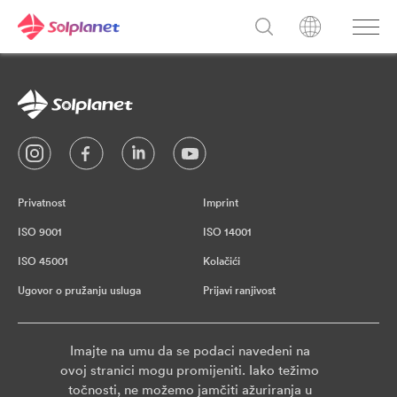
Privatnost
Imprint
ISO 9001
ISO 14001
ISO 45001
Kolačići
Ugovor o pružanju usluga
Prijavi ranjivost
Imajte na umu da se podaci navedeni na
ovoj stranici mogu promijeniti. Iako težimo
točnosti, ne možemo jamčiti ažuriranja u