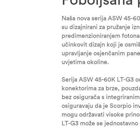
Naša nova serija ASW 45-60K 
su dizajnirani za pružanje i
predimenzioniranjem fotonap
učinkovit dizajn koji je os
upravljanje osjenčanim panel
uvjetima okoline.
Serija ASW 45-60K LT-G3 od
konektorima za brze, pouzda
bez osigurača s integriranim
osiguravaju da je Scorpio in
mogu održavati visoke prinos
LT-G3 može se jednostavno p