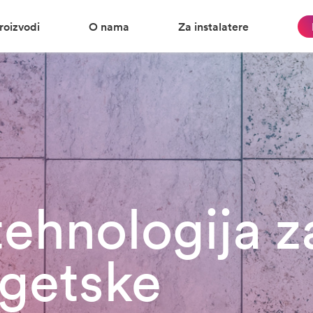
roizvodi
O nama
Za instalatere
tehnologija z
rgetske