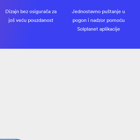
Dizajn bez osigurača za
Jednostavno puštanje u
još veću pouzdanost
pogon i nadzor pomoću
Solplanet aplikacije