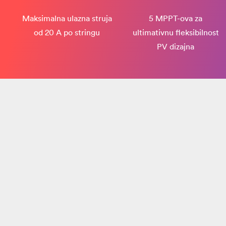
Maksimalna ulazna struja
5 MPPT-ova za
od 20 A po stringu
ultimativnu fleksibilnost
PV dizajna