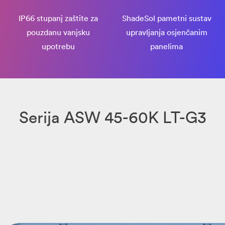
IP66 stupanj zaštite za
ShadeSol pametni sustav
pouzdanu vanjsku
upravljanja osjenčanim
upotrebu
panelima
Serija ASW 45-60K LT-G3