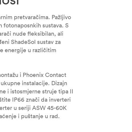
rnim pretvaračima. Pažljivo
ih fotonaposnkih sustava. S
či nude fleksibilan, ali
đeni ShadeSol sustav za
 energije u različitim
ontažu i Phoenix Contact
ukupne instalacije. Dizajn
 i istosmjerne struje tipa II
tite IP66 znači da inverteri
verter u seriji ASW 45-60K
ćenje i puštanje u rad.