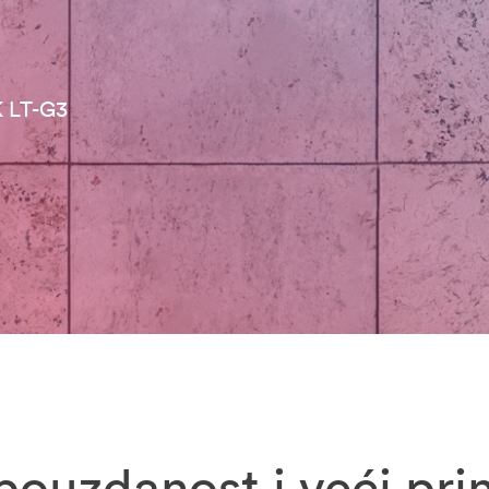
 LT-G3
pouzdanost i veći pri