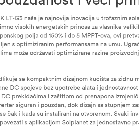
LT-G3 naša je najnovija inovacija u trofaznim sola
znimno visokih energetskih prinosa za vlasnike velik
onskog polja od 150% i do 5 MPPT-ova, ovi pretvara
mišljen s optimiziranim performansama na umu. Ugra
ima može održavati optimizirane razine proizvodnje
likuje se kompaktnim dizajnom kućišta za zidnu m
ne DC spojeve bez upotrebe alata i jednostavnost 
 DC prekidačima i zaštitom od prenapona izmjenične
verter siguran i pouzdan, dok dizajn sa stupnjem zaš
e čak i kada su instalirani na otvorenom. Svaki in
ovezati s aplikacijom Solplanet za jednostavno pra