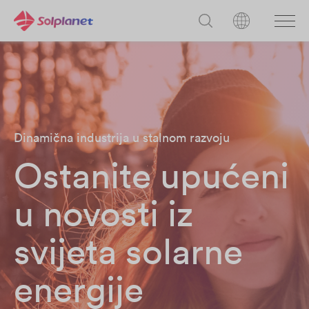
Dinamična industrija u stalnom razvoju
Ostanite upućeni
u novosti iz
svijeta solarne
energije