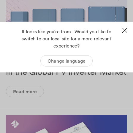
It looks like you're from . Would you like to
switch to our local site for a more relevant
experience?
AISWEI/Solplanet Surges to 9th
Change language
in the Global PV Inverter Market
Read more