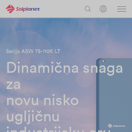
Serija ASW 75-110K LT
Dinamična snaga
za
novu nisko
ugljičnu
industrijsku eru