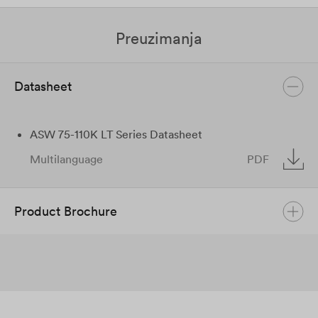
Preuzimanja
Datasheet
ASW 75-110K LT Series Datasheet
Multilanguage
PDF
Product Brochure
Product Brochure
September 2024
English
PDF