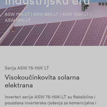
ASW 75K-LT | ASW 80K-LT | ASW 100K-LT |
ASW 110K-LT
Serija ASW 75-110K LT
Visokoučinkovita solarna
elektrana
Inverteri serije ASW 75-110K-LT su fleksibilna i
pouzdana inverterska rješenja za komercijalna i