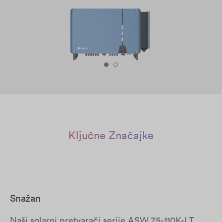
Ključne Značajke
Snažan
Naši solarni pretvarači serije ASW 75-110K-LT