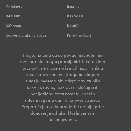
Privatnost
Imprint
ISO 9001
ISO 14001
ISO 45001
Kolačići
Ugovor o pružanju usluga
Prijavi ranjivost
Imajte na umu da se podaci navedeni na
ovoj stranici mogu promijeniti. Iako težimo
točnosti, ne možemo jamčiti ažuriranja u
stvarnom vremenu. Stoga ni u kojem
slučaju nećemo biti odgovorni za bilo
kakvu izravnu, neizravnu, slučajnu ili
posljedičnu štetu nastalu u vezi s
informacijama danim na ovoj stranici.
Preporučujemo da provjerite detalje prije
donošenja odluka. Hvala vam na
razumijevanju.