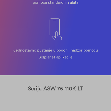
pomoću standardnih alata
Jednostavno puštanje u pogon i nadzor pomoću
Solplanet aplikacije
Serija ASW 75-110K LT