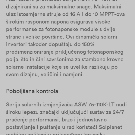
dizajnirani su za maksimalne snage. Maksimalni
ulaz istosmjerne struje od 16 A i do 10 MPPT-ova
širokim rasponom napona osigurava visoke
performanse za fotonaponske module s dvije
strane i velike površine. Ovi dinamički solarni
inverteri također dopuštaju do 150%
predimenzioniranje priključenog fotonaponskog
polja, što ih čini savršenima za stambene krovne
solarne instalacije koje se uvelike razlikuju po
svom dizajnu, veličini i namjeni.
Poboljšana kontrola
Serija solarnih izmjenjivača ASW 75-110K-LT nudi
široku lepezu značajki uključujući sustav za 24/7
praćenje performansi, brzo i jednostavno
postavljanje i puštanje u rad koristeći Solplanet
mobilnu aplikaciju prilagođenu korisniku,