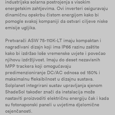
industrijska solarna postrojenja s visokim
energetskim zahtjevima. Ovi inverteri osiguravaju
dinamičnu opskrbu čistom energijom kako bi
pomogle svakoj kompaniji da ostvari ciljeve niske
emisije ugljika.
Pretvarači ASW 75-110K-LT imaju kompaktan i
nagrađivani dizajn koji ima IP66 razinu zaštite
kako bi izdržao loše vremenske uvjete i povećao
njihovu izdržljivost. Imaju do deset nezavisnih
MPP trackera koji omogućavaju
predimenzioniranje DC/AC odnosa od 150% i
maksimalnu fleksibilnost u dizajnu sustava.
Solplanet integrirani sustav upravljanja sjenom
ShadeSol također znači da instalacija može
nastaviti proizvoditi električnu energiju čak i kada
su fotonaponski paneli u uvjetima djelomične
osjenčanosti.