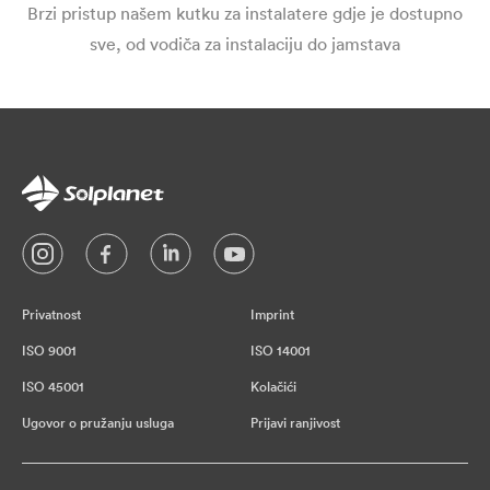
Brzi pristup našem kutku za instalatere gdje je dostupno
sve, od vodiča za instalaciju do jamstava
Privatnost
Imprint
ISO 9001
ISO 14001
ISO 45001
Kolačići
Ugovor o pružanju usluga
Prijavi ranjivost