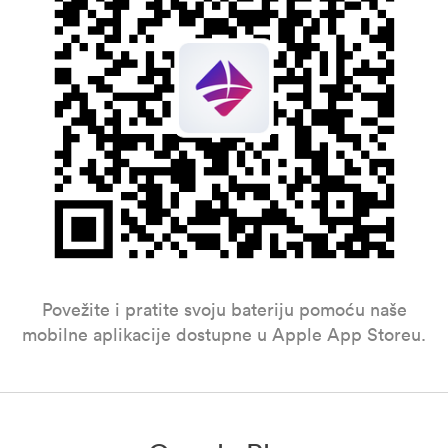
Povežite i pratite svoju bateriju pomoću naše
mobilne aplikacije dostupne u Apple App Storeu.