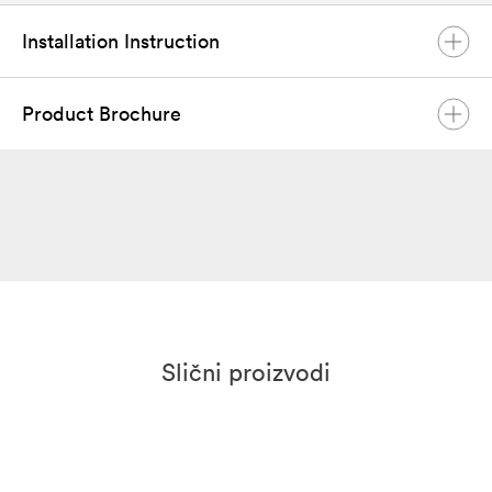
Installation Instruction
Product Brochure
Ai HB G2 Series User Manual
November 2023
English
PDF
Product Brochure
September 2024
English
PDF
Slični proizvodi