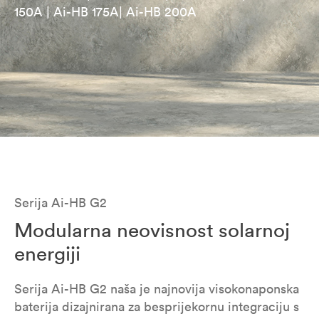
150A | Ai-HB 175A| Ai-HB 200A
Serija Ai-HB G2
Modularna neovisnost solarnoj
energiji
Serija Ai-HB G2 naša je najnovija visokonaponska
baterija dizajnirana za besprijekornu integraciju s