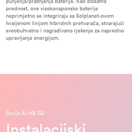
punjenja/pražnjenja baterije. Kao dodatna
prednost, ove visokonaponske baterije
neprimjetno se integriraju sa Solplanet-ovom
hvaljenom linijom hibridnih pretvarača, stvarajući
sveobuhvatno i nagrađivano rješenje za napredno
upravljanje energijom.
Serija Ai-HB G2
Instalacijski