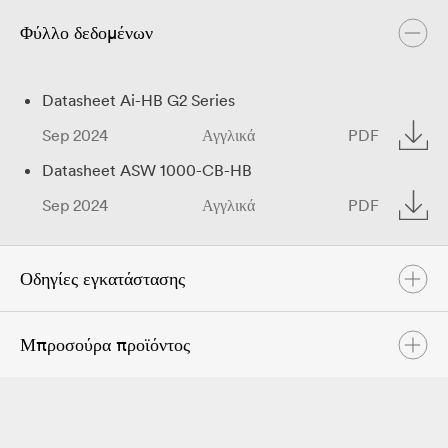
Φύλλο δεδομένων
Datasheet Ai-HB G2 Series
Sep 2024
Αγγλικά
PDF
Datasheet ASW 1000-CB-HB
Sep 2024
Αγγλικά
PDF
Οδηγίες εγκατάστασης
Μπροσούρα προϊόντος
User Manual Ai-HB G2 Series
Jun 2025
Αγγλικά
PDF
Solplanet Product Brochure
Quick Installation Guide Ai-HB G2 Series
May 2025
Αγγλικά
PDF