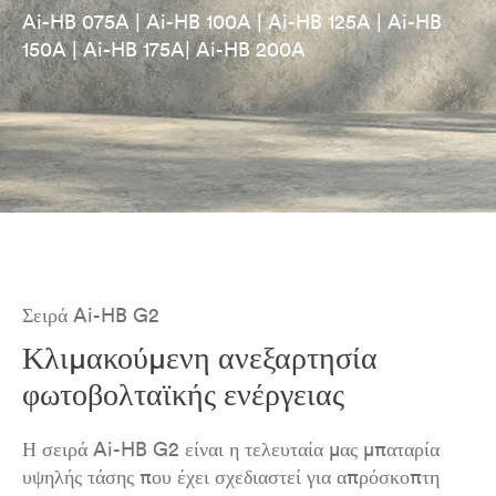
Ai-HB 075A | Ai-HB 100A | Ai-HB 125A | Ai-HB
150A | Ai-HB 175A| Ai-HB 200A
Σειρά Ai-HB G2
Κλιμακούμενη ανεξαρτησία
φωτοβολταϊκής ενέργειας
Η σειρά Ai-HB G2 είναι η τελευταία μας μπαταρία
υψηλής τάσης που έχει σχεδιαστεί για απρόσκοπτη