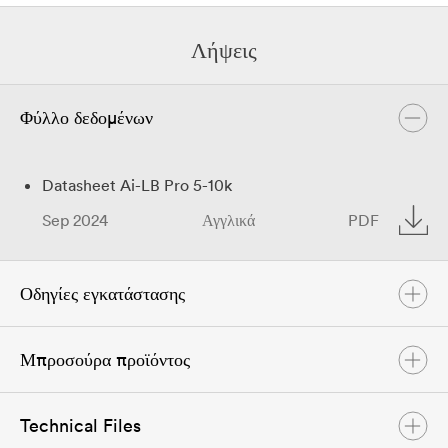
Λήψεις
Φύλλο δεδομένων
Datasheet Ai-LB Pro 5-10k
Sep 2024
Αγγλικά
PDF
Οδηγίες εγκατάστασης
Μπροσούρα προϊόντος
User Manual Ai-LB Pro Series 5 kWh
Sep 2024
Αγγλικά
PDF
Technical Files
Solplanet Product Brochure
User Manual Ai-LB Pro Series 10 kWh