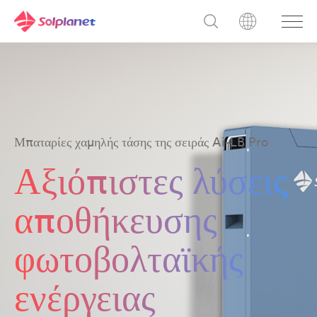
Μπαταρίες χαμηλής τάσης της σειράς Ai-LB Pro
Αξιόπιστες λύσεις
αποθήκευσης
φωτοβολταϊκής
ενέργειας