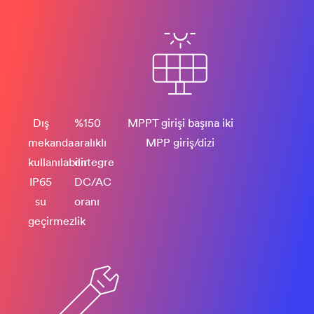
Dış
%150
MPPT girişi başına iki
mekanda
aralıklı
MPP giriş/dizi
kullanılabilir
entegre
IP65
DC/AC
su
oranı
geçirmezlik