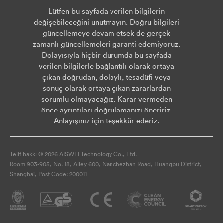
Lütfen bu sayfada verilen bilgilerin
değişebileceğini unutmayın. Doğru bilgileri
güncellemeye devam etsek de gerçek
zamanlı güncellemeleri garanti edemiyoruz.
Dolayısıyla hiçbir durumda bu sayfada
verilen bilgilerle bağlantılı olarak ortaya
çıkan doğrudan, dolaylı, tesadüfi veya
sonuç olarak ortaya çıkan zararlardan
sorumlu olmayacağız. Karar vermeden
önce ayrıntıları doğrulamanızı öneririz.
Anlayışınız için teşekkür ederiz.
Telif hakkı © 2026 AISWEI Technology Co., Ltd.
Room 903-905, No. 18, Alley 600, Nanchezhan Road, Huangpu District,
Shanghai, Post Code: 200011