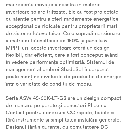
mai recentă inovație a noastră în materie
invertoare solare trifazate. Ele au fost proiectate
cu atenție pentru a oferi randamente energetice
excepțional de ridicate pentru proprietarii mari
de sisteme fotovoltaice. Cu o supradimensionare
a matricei fotovoltaice de 150% și până la 5
MPPT-uri, aceste invertoare oferă un design
flexibil, dar eficient, care a fost conceput având
în vedere performanța optimizată. Sistemul de
management al umbrei ShadeSol încorporat
poate menține nivelurile de producție de energie
într-o varietate de condiții de mediu.
Seria ASW 45-60K-LT-G3 are un design compact
de montare pe perete și conectori Phoenix
Contact pentru conexiuni CC rapide, fiabile și
fără instrumente și simplitatea instalării generale.
Designul fără siguranțe, cu comutatoare DC