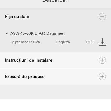
Fișa cu date
ASW 45-60K LT-G3 Datasheet
September 2024
Engleză
PDF
Instrucțiuni de instalare
Broșură de produse
ASW 45-60K LT-G3 User Manual
Februarie 2024
Engleză
PDF
Solplanet Product Brochure
ASW 45-60K LT-G3 Quick Installation Guide
mai 2024
Engleză
PDF
Februarie 2024
Engleză
PDF