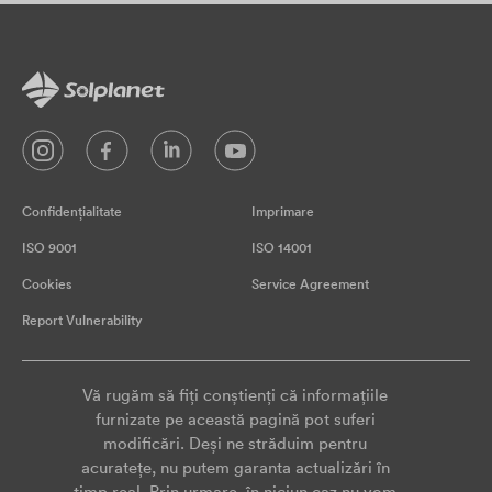
Confidențialitate
Imprimare
ISO 9001
ISO 14001
Cookies
Service Agreement
Report Vulnerability
Vă rugăm să fiți conștienți că informațiile
furnizate pe această pagină pot suferi
modificări. Deși ne străduim pentru
acuratețe, nu putem garanta actualizări în
timp real. Prin urmare, în niciun caz nu vom