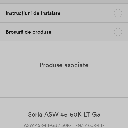
Instrucțiuni de instalare
Broșură de produse
Ai-Logger User Manual
June 2024
Engleză
PDF
Solplanet Product Brochure
Ai-logger Modbus TCP User Manual
mai 2024
Engleză
PDF
Aprilie 2024
Engleză
PDF
Produse asociate
Seria ASW 45-60K-LT-G3
ASW 45K-LT-G3 / 50K-LT-G3 / 60K-LT-