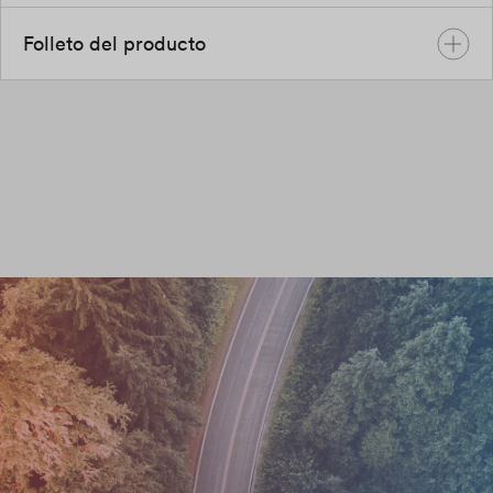
Folleto del producto
SOL APOLLO Series 7.4-22K Quick Installation Guide
July 2023
Inglés
PDF
Global-Brochure-Solplanet-ES_1023
Oct 2023
Inglés
PDF
Global-Brochure-EU-EN_1023_web-1
Nov 2023
Inglés
PDF