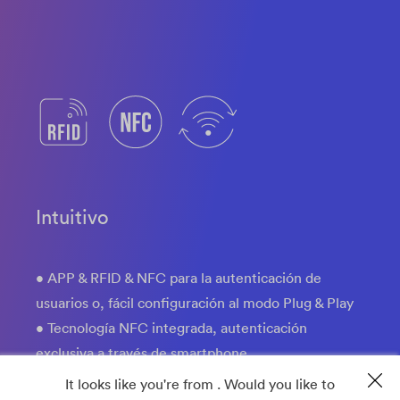
Intuitivo
• APP & RFID & NFC para la autenticación de
usuarios o, fácil configuración al modo Plug & Play
• Tecnología NFC integrada, autenticación
exclusiva a través de smartphone
• Diseño de la carcasa de la funda del cable
It looks like you're from . Would you like to