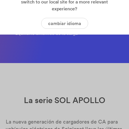
• Mangos de enchufe ergonómicos
switch to our local site for a more relevant
experience?
• Indicadores LED de estado
• Actualizaciones de firmware inalámbrico
cambiar idioma
• Detección automática de fases
• Equilibrio dinámico de la carga
La serie SOL APOLLO
La nueva generación de cargadores de CA para
vehículos eléctricos de Solplanet lleva las últimas