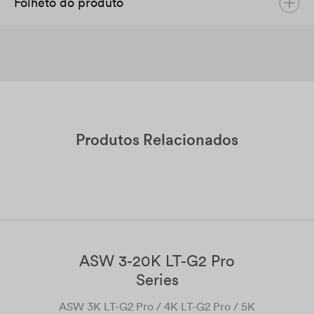
Folheto do produto
Datasheet ASW 75-110k LT Series
Português
PDF
Solplanet Product Brochure
Nov 2023
Inglês
PDF
Produtos Relacionados
ASW 3-20K LT-G2 Pro
Series
AS
ASW 3K LT-G2 Pro / 4K LT-G2 Pro / 5K