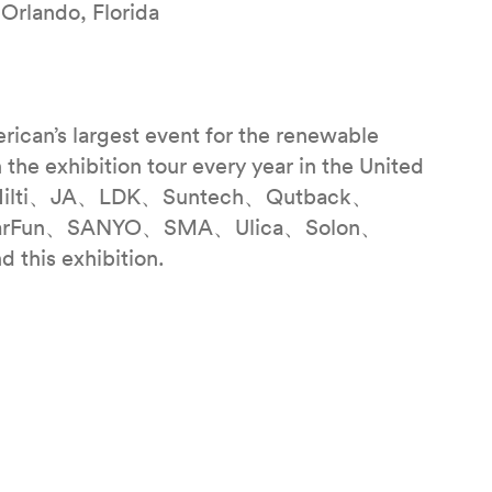
Orlando, Florida
rican’s largest event for the renewable
n the exhibition tour every year in the United
ilti、JA、LDK、Suntech、Qutback、
olarFun、SANYO、SMA、Ulica、Solon、
 this exhibition.