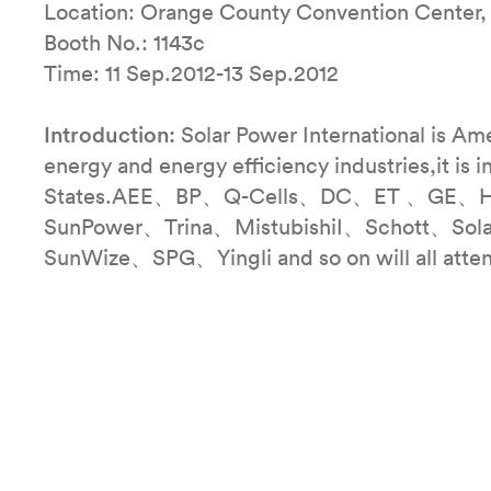
Location: Orange County Convention Center, 
Booth No.: 1143c
Time: 11 Sep.2012-13 Sep.2012
Introduction:
Solar Power International is Ame
energy and energy efficiency industries,it is i
States.AEE、BP、Q-Cells、DC、ET 、GE、H
SunPower、Trina、MistubishiI、Schott、S
SunWize、SPG、Yingli and so on will all attend