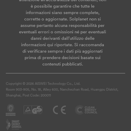
è possibile garantire che tutte le
informazioni siano sempre complete,
corrette o aggiornate. Solplanet non si
assume pertanto alcuna responsabilità per
eventuali errori o omissioni né per eventuali
danni derivanti dall’utilizzo delle
informazioni qui riportate. Si raccomanda
di verificare sempre i dati più aggiornati
prima di prendere decisioni basate sui
contenuti pubblicati.
Copyright © 2026 AISWEI Technology Co., Ltd.
Room 903-905, No. 18, Alley 600, Nanchezhan Road, Huangpu District,
Shanghai, Post Code: 200011