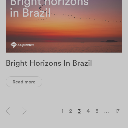
Bright Horizons In Brazil
Read more
1
2
3
4
5
…
17